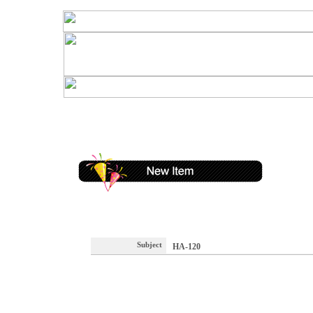
Subject
HA-120